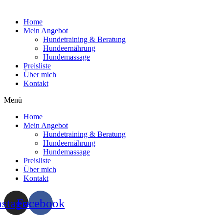
Home
Mein Angebot
Hundetraining & Beratung
Hundeernährung
Hundemassage
Preisliste
Über mich
Kontakt
Menü
Home
Mein Angebot
Hundetraining & Beratung
Hundeernährung
Hundemassage
Preisliste
Über mich
Kontakt
nstagram
Facebook